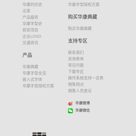
华康的历史
华康字型授权方案
沿革
购买华康典藏
产品服务
华康字型史
购买华康典藏
获奖项目
企业LOGO
支持专区
交通资讯
联系我们
产品
咨询表单
常见问题
华康典藏
下载专区
华康字型全览
操作系统支持一览表
嵌入式字体
销售网点
华康字型授权方案
销售人员查证
华康微博
华康微信