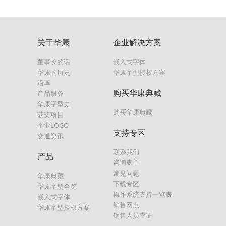
关于华康
企业解决方案
董事长的话
嵌入式字体
华康的历史
华康字型授权方案
沿革
购买华康典藏
产品服务
华康字型史
购买华康典藏
获奖项目
企业LOGO
支持专区
交通资讯
联系我们
产品
咨询表单
常见问题
华康典藏
下载专区
华康字型全览
操作系统支持一览表
嵌入式字体
销售网点
华康字型授权方案
销售人员查证