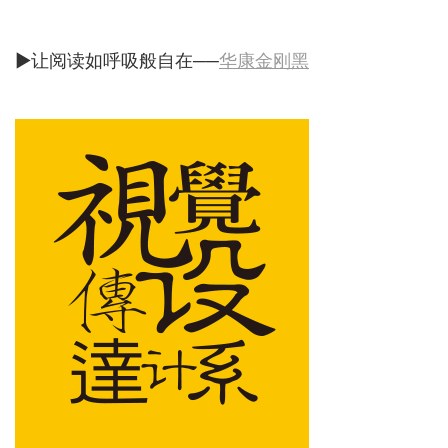
▶让阅读如呼吸般自在──
华康金刚黑