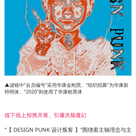
▲滤镜中“会员编号”采用华康金刚黑、“组织招募”为华康新
特明体、“2020”则使用了华康粗黑体
线下线上相携开展，引爆洗脑魔幻
“【 DESIGN PUNK 设计叛客 】”围绕着主轴理念与主