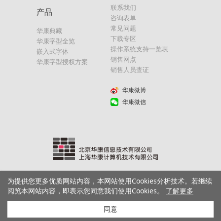
联系我们
产品
咨询表单
常见问题
华康典藏
下载专区
华康字型全览
操作系统支持一览表
嵌入式字体
销售网点
华康字型授权方案
销售人员查证
华康微博
华康微信
为提供您更多优质网站内容，本网站使用Cookies分析技术。若继续
沪ICP备05005980号
Copyright© DynaComware Corp. All Rights Reserved.
隐私权政
阅览本网站内容，即表示您同意我们使用Cookies。
了解更多
策
同意