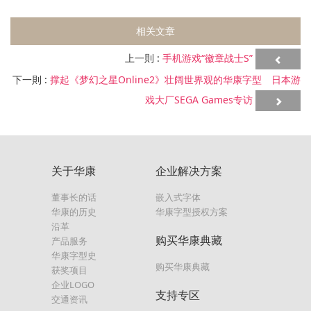
相关文章
上一則 :
手机游戏“徽章战士S”
下一則 :
撑起《梦幻之星Online2》壮阔世界观的华康字型 日本游
戏大厂SEGA Games专访
关于华康
企业解决方案
董事长的话
嵌入式字体
华康的历史
华康字型授权方案
沿革
购买华康典藏
产品服务
华康字型史
购买华康典藏
获奖项目
企业LOGO
支持专区
交通资讯