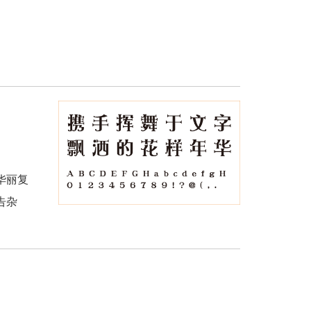
华丽复
告杂