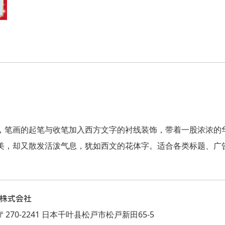
，笔画的起笔与收笔加入西方文字的衬线装饰，带着一股浓浓的
美，却又散发活泼气息，犹如西文的花体字。适合各类标题、广
A株式会社
270-2241 日本千叶县松戸市松戸新田65-5