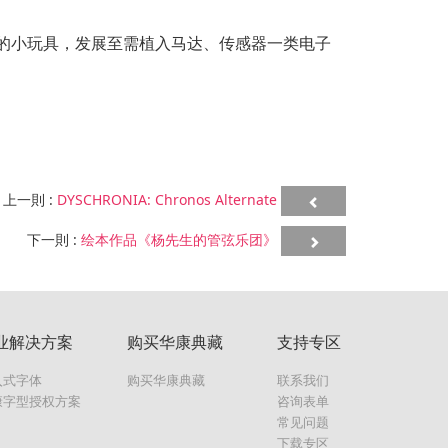
的小玩具，发展至需植入马达、传感器一类电子
上一則 :
DYSCHRONIA: Chronos Alternate
下一則 :
绘本作品《杨先生的管弦乐团》
业解决方案
购买华康典藏
支持专区
入式字体
购买华康典藏
联系我们
康字型授权方案
咨询表单
常见问题
下载专区