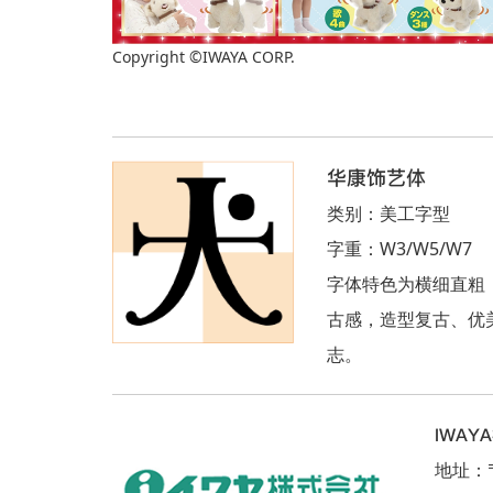
Copyright ©IWAYA CORP.
华康饰艺体
类别：美工字型
字重：W3/W5/W7
字体特色为横细直粗
古感，造型复古、优
志。
IWAY
地址：〒