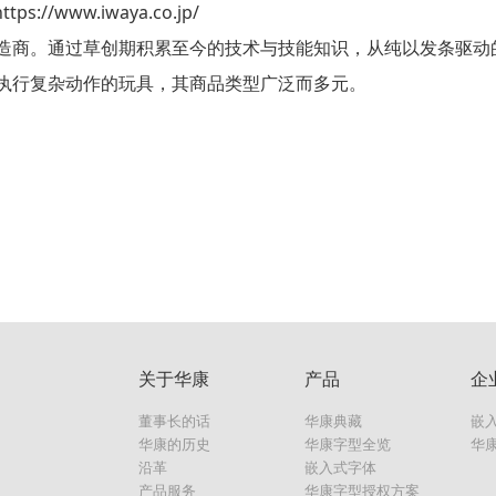
tps://www.iwaya.co.jp/
造商。通过草创期积累至今的技术与技能知识，从纯以发条驱动
执行复杂动作的玩具，其商品类型广泛而多元。
关于华康
产品
企
董事长的话
华康典藏
嵌
华康的历史
华康字型全览
华
沿革
嵌入式字体
产品服务
华康字型授权方案