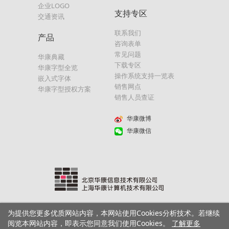
企业LOGO
支持专区
交通资讯
联系我们
产品
咨询表单
常见问题
华康典藏
下载专区
华康字型全览
操作系统支持一览表
嵌入式字体
销售网点
华康字型授权方案
销售人员查证
华康微博
华康微信
为提供您更多优质网站内容，本网站使用Cookies分析技术。若继续
沪ICP备05005980号
Copyright© DynaComware Corp. All Rights Reserved.
隐私权政
阅览本网站内容，即表示您同意我们使用Cookies。
了解更多
策