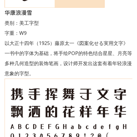
华康浪漫雪
类别：美工字型
字重：W9
以大正十四年（1925）藤原太一《図案化せる実用文字》
一书中的字体为基础，将手绘POP的特色结合星星、月亮等
多种几何造型的装饰笔画，设计师开发出这套有着年轻浪漫
意象的字型。