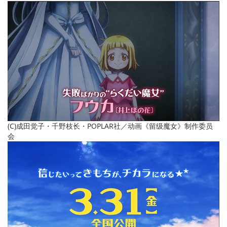
(C)成田觉子・千野枝长・POPLAR社／动画《留级魔女》制作委员
会