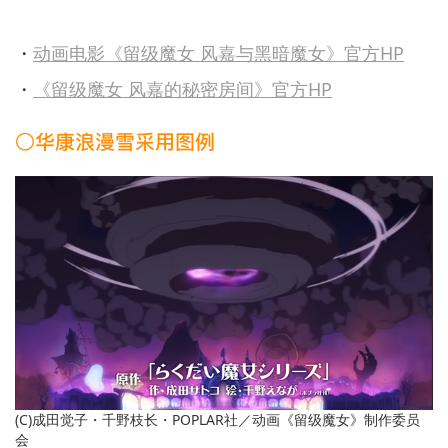
・
动画电影《留级魔女 风嘉与黑暗魔女》官方HP
・
《留级魔女 风嘉的秘密房间》官方HP
○华康浪漫雪采用图例
(C)成田觉子・千野枝长・POPLAR社／动画《留级魔女》制作委员
会