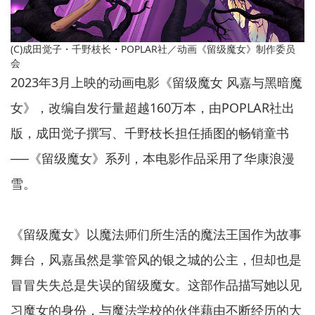
(C)成田觉子・千野枝长・POPLAR社／动画《留级魔女》制作委员
会
2023年3月上映的动画电影《留级魔女 风嘉与黑暗魔
女》，改编自发行量超越160万本，由POPLAR社出
版，成田觉子撰写、千野枝长担任插图的畅销童书
──《留级魔女》系列，本电影作品采用了华康浪漫
雪。
《留级魔女》以魔法师们所生活的魔法王国作为故事
舞台，风嘉虽然是掌管风的银之城的公主，但却也是
冒冒失失总是失误的留级魔女。这部作品描写她以见
习魔女的身份，与魔法学校的伙伴藉由不断经历的大