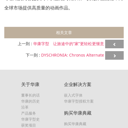
全球市场提供高质量的动画作品。
相关文章
上一則 :
华康字型 让旅途中的“家”更轻松更惬意
下一則 :
DYSCHRONIA: Chronos Alternate
关于华康
企业解决方案
董事长的话
嵌入式字体
华康的历史
华康字型授权方案
沿革
购买华康典藏
产品服务
华康字型史
购买华康典藏
获奖项目