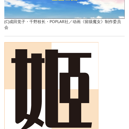
(C)成田觉子・千野枝长・POPLAR社／动画《留级魔女》制作委员
会