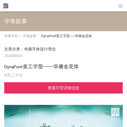
字体故事
华康字型
字体故事
DynaFont美工字型──华康金花体
文章分类：
华康字体设计理念
2024/09/24
DynaFont美工字型──华康金花体
#美工字体
查看字型详细信息