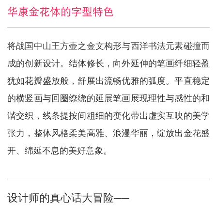
华康金花体的字型特色
将战国中山王方壶之金文构形与西洋书法元素碰撞而
成的创新设计。结体修长，向外延伸的笔画纤细轻盈
犹如花瓣盛放般，舒展出流畅优雅的弧度。平直稳定
的横竖画与回圈缭绕的延展笔画展现理性与感性的和
谐交织，线条提按间粗细的变化带出虚实互映的美学
张力，整体风格柔美高雅、浪漫华丽，绽放出金花盛
开、绵延不息的美好意象。
设计师的真心话大冒险──