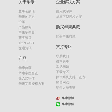
关于华康
企业解决方案
董事长的话
嵌入式字体
华康的历史
华康字型授权方案
沿革
购买华康典藏
产品服务
华康字型史
购买华康典藏
获奖项目
企业LOGO
支持专区
交通资讯
联系我们
产品
咨询表单
常见问题
华康典藏
下载专区
华康字型全览
操作系统支持一览表
嵌入式字体
销售网点
华康字型授权方案
销售人员查证
华康微博
华康微信