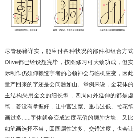
尽管秘籍详实，能应付各种状况的部件和组合方式
Olive都已经设想完毕，按图修习可大致功成，但实
际制作仍须仰赖造字者的心领神会与临机应变，因此
量产回来的字还是会问题如山。举例来说，金花体的
主结构采用金文的细长型，四周向外延伸的都是虚
笔，若没有掌握好，让中宫过宽、重心过低、拉花笔
画过多……字体就会变成过度花俏的臃肿方块。又比
如笔画选择不当，回圈属性过多、交错过度，也会让