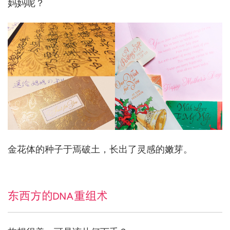
妈妈呢？
金花体的种子于焉破土，长出了灵感的嫩芽。
东西方的DNA重组术