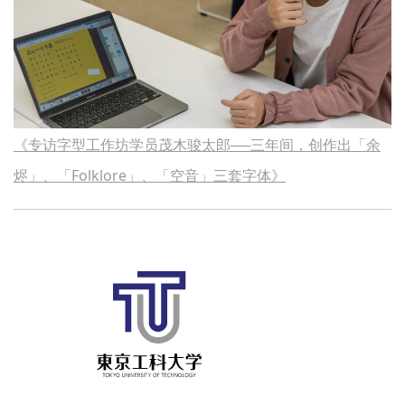
《专访字型工作坊学员茂木骏太郎──三年间，创作出「余
烬」、「Folklore」、「空音」三套字体》