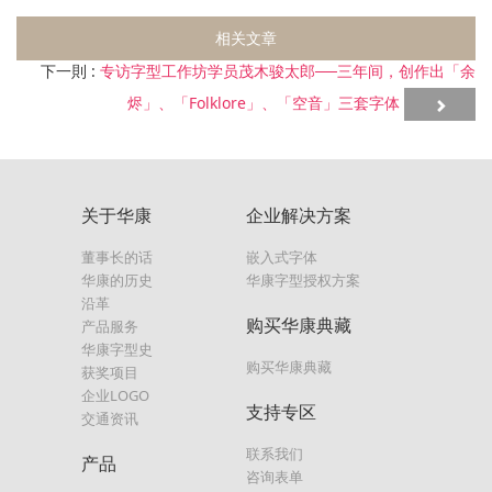
相关文章
下一則 :
专访字型工作坊学员茂木骏太郎──三年间，创作出「余
烬」、「Folklore」、「空音」三套字体
关于华康
企业解决方案
董事长的话
嵌入式字体
华康的历史
华康字型授权方案
沿革
购买华康典藏
产品服务
华康字型史
购买华康典藏
获奖项目
企业LOGO
支持专区
交通资讯
联系我们
产品
咨询表单