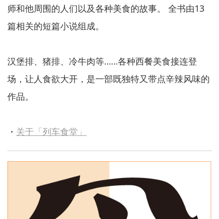
师和他周围的人们以及各种美食的故事。 全书由13
篇相关的短篇小说组成。
汉堡排、猪排、冷牛肉等……各种西餐美食接连登
场，让人食欲大开，是一部既独特又带点辛辣风味的
作品。
・
关于「列车食堂」