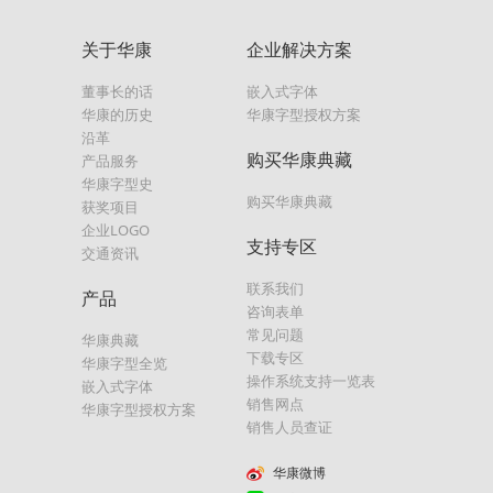
关于华康
企业解决方案
董事长的话
嵌入式字体
华康的历史
华康字型授权方案
沿革
购买华康典藏
产品服务
华康字型史
购买华康典藏
获奖项目
企业LOGO
支持专区
交通资讯
联系我们
产品
咨询表单
常见问题
华康典藏
下载专区
华康字型全览
操作系统支持一览表
嵌入式字体
销售网点
华康字型授权方案
销售人员查证
华康微博