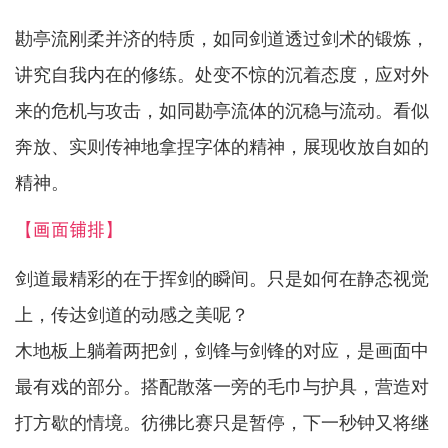
勘亭流刚柔并济的特质，如同剑道透过剑术的锻炼，
讲究自我内在的修练。处变不惊的沉着态度，应对外
来的危机与攻击，如同勘亭流体的沉稳与流动。看似
奔放、实则传神地拿捏字体的精神，展现收放自如的
精神。
【画面铺排】
剑道最精彩的在于挥剑的瞬间。只是如何在静态视觉
上，传达剑道的动感之美呢？
木地板上躺着两把剑，剑锋与剑锋的对应，是画面中
最有戏的部分。搭配散落一旁的毛巾与护具，营造对
打方歇的情境。彷彿比赛只是暂停，下一秒钟又将继