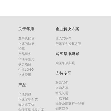
关于华康
企业解决方案
董事长的话
嵌入式字体
华康的历史
华康字型授权方案
沿革
购买华康典藏
产品服务
华康字型史
购买华康典藏
获奖项目
企业LOGO
支持专区
交通资讯
联系我们
产品
咨询表单
常见问题
华康典藏
下载专区
华康字型全览
操作系统支持一览表
嵌入式字体
销售网点
华康字型授权方案