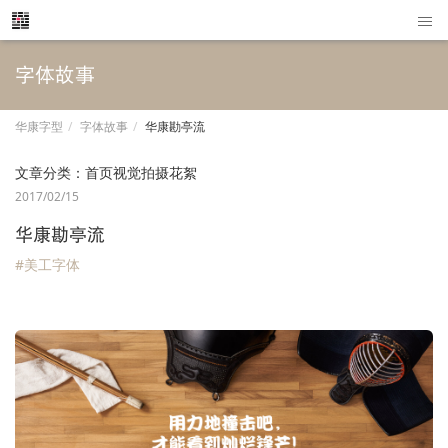
字体故事
华康字型
字体故事
华康勘亭流
文章分类：
首页视觉拍摄花絮
2017/02/15
华康勘亭流
#美工字体