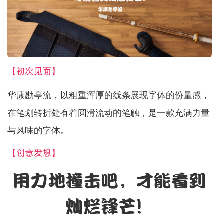
【初次见面】
华康勘亭流，以粗重浑厚的线条展现字体的份量感，
在笔划转折处有着圆滑流动的笔触，是一款充满力量
与风味的字体。
【创意发想】
用力地撞击吧，才能看到
灿烂锋芒！