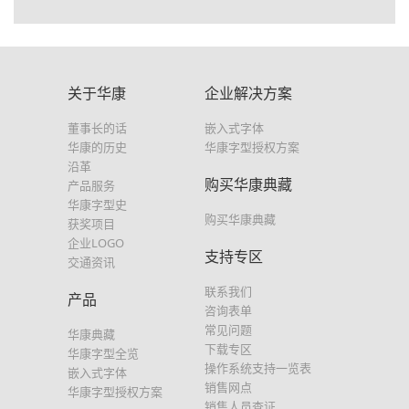
关于华康
企业解决方案
董事长的话
嵌入式字体
华康的历史
华康字型授权方案
沿革
购买华康典藏
产品服务
华康字型史
购买华康典藏
获奖项目
企业LOGO
支持专区
交通资讯
联系我们
产品
咨询表单
常见问题
华康典藏
下载专区
华康字型全览
操作系统支持一览表
嵌入式字体
销售网点
华康字型授权方案
销售人员查证