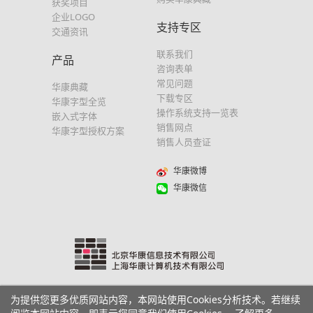
获奖项目
企业LOGO
支持专区
交通资讯
联系我们
产品
咨询表单
常见问题
华康典藏
下载专区
华康字型全览
操作系统支持一览表
嵌入式字体
销售网点
华康字型授权方案
销售人员查证
华康微博
华康微信
为提供您更多优质网站内容，本网站使用Cookies分析技术。若继续
沪ICP备05005980号
Copyright© DynaComware Corp. All Rights Reserved.
隐私权政