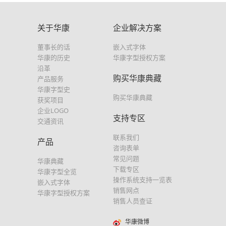
关于华康
企业解决方案
董事长的话
嵌入式字体
华康的历史
华康字型授权方案
沿革
购买华康典藏
产品服务
华康字型史
购买华康典藏
获奖项目
企业LOGO
支持专区
交通资讯
联系我们
产品
咨询表单
常见问题
华康典藏
下载专区
华康字型全览
操作系统支持一览表
嵌入式字体
销售网点
华康字型授权方案
销售人员查证
华康微博