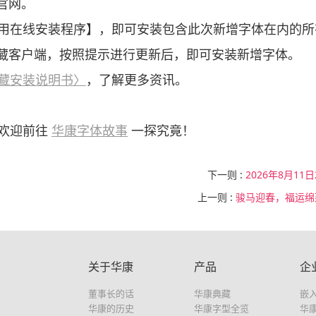
官网。
用在线安装程序】，即可安装包含此次新增字体在内的所
藏客户端，按照提示进行更新后，即可安装新增字体。
藏安装说明书〉
，了解更多资讯。
，欢迎前往
华康字体故事
一探究竟！
下一则 :
2026年8月11
上一则 :
骏马迎春，福运绵
关于华康
产品
企
董事长的话
华康典藏
嵌
华康的历史
华康字型全览
华