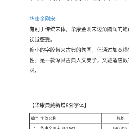
华康金刚宋
有别于传统宋体，华康金刚宋边角圆润的笔
视觉感受。
偏小的字腔带来古典的氛围，但通过加宽横
性。是一款深具古典人文美学，又能适应数
求。
【华康典藏新增8套字体】
编号
字体名称
规格
1
华康金刚宋 Std W2
GB2312