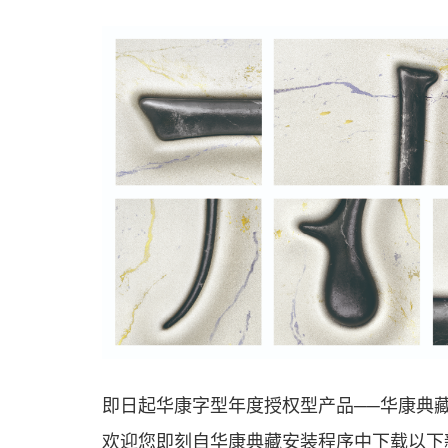
即日起华康字型年度授权型产品──华康典藏(
欢迎您即刻自华康典藏安装程序中下载以下