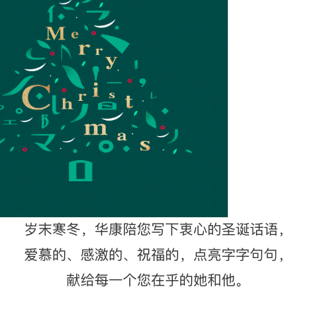
岁末寒冬，华康陪您写下衷心的圣诞话语，
爱慕的、感激的、祝福的，点亮字字句句，
献给每一个您在乎的她和他。