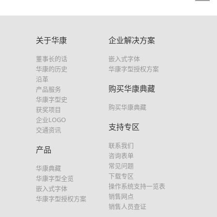
关于华康
企业解决方案
董事长的话
嵌入式字体
华康的历史
华康字型授权方案
沿革
购买华康典藏
产品服务
华康字型史
购买华康典藏
获奖项目
企业LOGO
支持专区
交通资讯
联系我们
产品
咨询表单
常见问题
华康典藏
下载专区
华康字型全览
操作系统支持一览表
嵌入式字体
销售网点
华康字型授权方案
销售人员查证