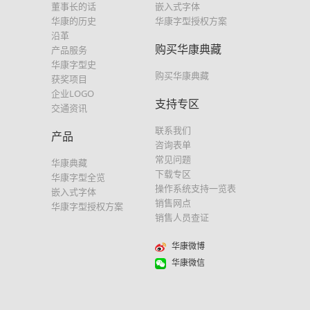
董事长的话
嵌入式字体
华康的历史
华康字型授权方案
沿革
购买华康典藏
产品服务
华康字型史
购买华康典藏
获奖项目
企业LOGO
支持专区
交通资讯
联系我们
产品
咨询表单
常见问题
华康典藏
下载专区
华康字型全览
操作系统支持一览表
嵌入式字体
销售网点
华康字型授权方案
销售人员查证
华康微博
华康微信