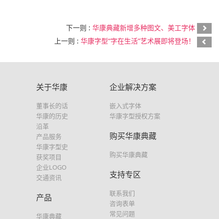
下一则 :
华康典藏新增多种图文、美工字体
上一则 :
华康字型“字在生活”艺术展即将登场！
关于华康
企业解决方案
董事长的话
嵌入式字体
华康的历史
华康字型授权方案
沿革
购买华康典藏
产品服务
华康字型史
购买华康典藏
获奖项目
企业LOGO
支持专区
交通资讯
联系我们
产品
咨询表单
常见问题
华康典藏