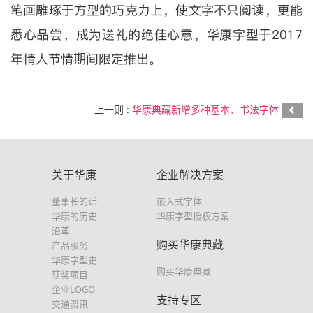
笔画雕琢于方型的巧克力上，使文字不只阅读，更能
悉心品尝，成为送礼的绝佳心意，华康字型于2017
年情人节情期间限定推出。
上一则 :
华康典藏新增多种基本、书法字体
关于华康
企业解决方案
董事长的话
嵌入式字体
华康的历史
华康字型授权方案
沿革
购买华康典藏
产品服务
华康字型史
购买华康典藏
获奖项目
企业LOGO
支持专区
交通资讯