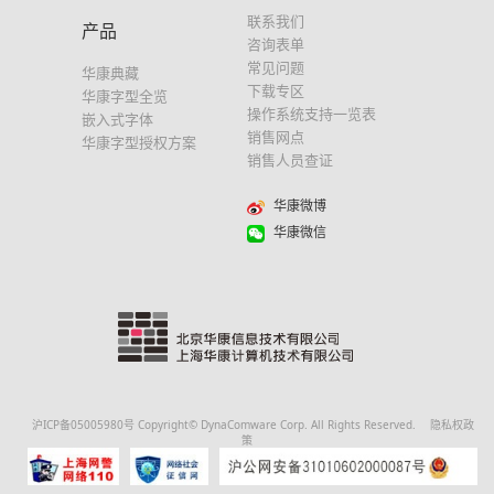
联系我们
产品
咨询表单
常见问题
华康典藏
下载专区
华康字型全览
操作系统支持一览表
嵌入式字体
销售网点
华康字型授权方案
销售人员查证
华康微博
华康微信
沪ICP备05005980号
Copyright© DynaComware Corp. All Rights Reserved.
隐私权政
策