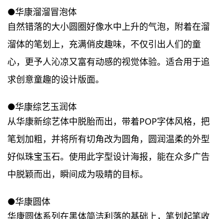
●华康溜溜冒泡体
自然错落的大小圆圈好像水中上升的气泡，附着在溜
溜体的笔划上，充满俏皮趣味，不仅引出人们的童
心，更予人沁凉又富有动感的视觉体验。适合用于追
求创意童趣的设计版面。
●华康综艺玉润体
从华康新综艺体中脱胎而出，带着POP字体风格，把
笔划加粗，并将所有切角改为圆角，圆润温柔的外型
好似珠宝玉石。使用此字型设计海报，能在众多广告
中脱颖而出，瞬间成为吸睛的目标。
●华康圆体
华康圆体系列在黑体简洁利落的基础上，笔划起笔收