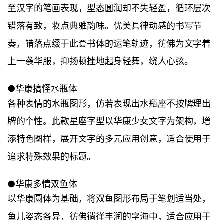
至汉字的笔画表现，型态圆润却不失轻盈，循环层次
错落有致，妆点典雅韵味。优美具律动感的书写节
奏，错落点缀于此套书体的运笔轨迹，彷佛为文字着
上一袭华服，抑扬顿挫地起身轻舞，绕人心弦。
●华康搞怪水瓶体
各种表情的水瓶图形，仿若表现出水瓶座不按牌理出
牌的个性。此款星座字型以华康少女文字为架构，增
添特色图样，展开文字的多元应用创意，适合使用于
追求特殊效果的标题。
●华康多情双鱼体
以华康圆体为基础，将双鱼图形布局于笔划适当处，
鱼儿姿态各异，彷佛徜徉丰润的字海中，适合应用于