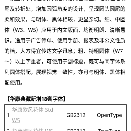
尾及转折处，增加圆弧角度的设计，呈现圆头圆尾的
柔和效果，与明体、黑体相较，更显亲切。细、中圆
体（W3、W5）应用于内文版面，均衡明朗、清晰易
识。适用于广告传单、使用手册、报表及非公文性质
的档，大方得宜传达文字讯息；粗、特粗圆体（W7
～）以上字重者，可使用于副标题，既可与同字体系
列圆体搭配，展现视觉一致性，亦可与明体、黑体相
配使用。
【
华康典藏新增18
套
字体
】
华康欧风花体 Std
1
GB2312
OpenType
W5
2
华康欧风花体 W5
GB2312
TrueType