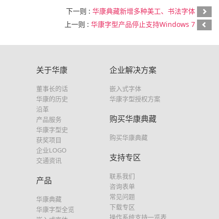
下一则 :
华康典藏新增多种美工、书法字体
上一则 :
华康字型产品停止支持Windows 7
关于华康
企业解决方案
董事长的话
嵌入式字体
华康的历史
华康字型授权方案
沿革
购买华康典藏
产品服务
华康字型史
购买华康典藏
获奖项目
企业LOGO
支持专区
交通资讯
联系我们
产品
咨询表单
常见问题
华康典藏
下载专区
华康字型全览
操作系统支持一览表