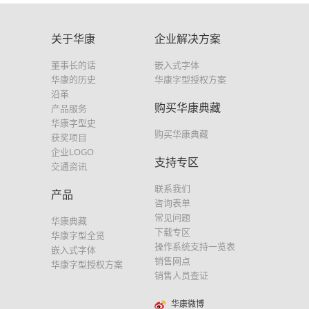
关于华康
企业解决方案
董事长的话
嵌入式字体
华康的历史
华康字型授权方案
沿革
购买华康典藏
产品服务
华康字型史
购买华康典藏
获奖项目
企业LOGO
支持专区
交通资讯
联系我们
产品
咨询表单
常见问题
华康典藏
下载专区
华康字型全览
操作系统支持一览表
嵌入式字体
销售网点
华康字型授权方案
销售人员查证
华康微博