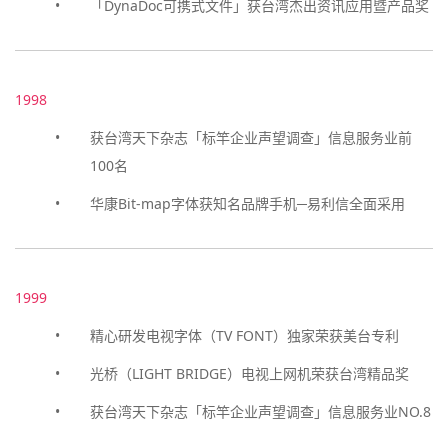
•
「DynaDoc可携式文件」获台湾杰出资讯应用暨产品奖
1998
•
获台湾天下杂志「标竿企业声望调查」信息服务业前
100名
•
华康Bit-map字体获知名品牌手机─易利信全面采用
1999
•
精心研发电视字体（TV FONT）独家荣获美台专利
•
光桥（LIGHT BRIDGE）电视上网机荣获台湾精品奖
•
获台湾天下杂志「标竿企业声望调查」信息服务业NO.8