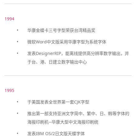
1994
•
华康金蝶卡三号字型荣获台湾精品奖
•
微软Word中文版采用华康字型为系统字体
•
发表DesignerRIP，能离线提供高分辨率数字输出，并
于台、港、日建立数字输出中心
1995
•
于美国发表全世界第一套CJK字型
•
推出第一部支持亚洲文字简中、繁中、日、韩等字体的
海报印刷机─华康大型中文海报印刷统
•
发表IBM OS/2日文版天蝶字体