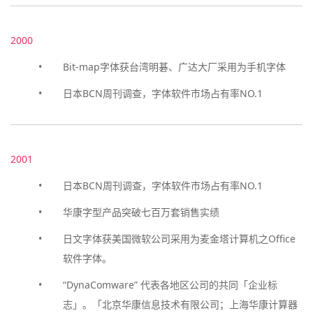
2000
•
Bit-map字体获台湾明碁、广达大厂采用为手机字体
•
日本BCN周刊调查，字体软件市场占有率NO.1
2001
•
日本BCN周刊调查，字体软件市场占有率NO.1
•
华康字型产品突破七百万套销售实绩
•
日文字体获美国微软公司采用为麦金塔计算机之Office
软件字体。
•
“DynaComware” 代表各地区公司的共同「企业标
志」。「北京华康信息技术有限公司；上海华康计算器