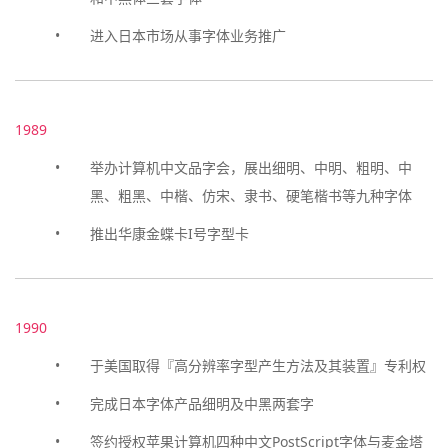
•
进入日本市场从事字体业务推广
1989
•
举办计算机中文品字会，展出细明、中明、粗明、中
黑、粗黑、中楷、仿宋、隶书、硬笔楷书等九种字体
•
推出华康金蝶卡I号字型卡
1990
•
于美国取得『高分辨率字型产生方法及其装置』专利权
•
完成日本字体产品细明及中黑两套字
•
签约授权苹果计算机四种中文PostScript字体与麦金塔