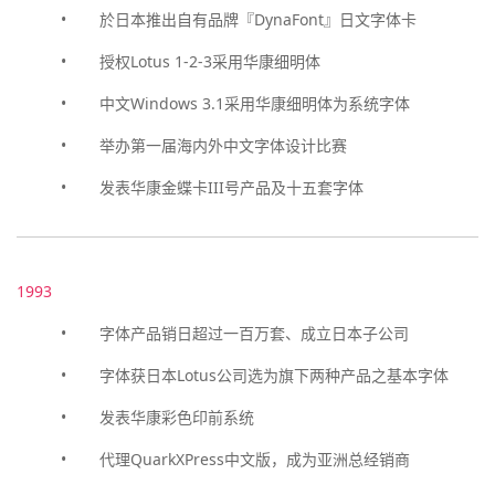
•
於日本推出自有品牌『DynaFont』日文字体卡
•
授权Lotus 1-2-3采用华康细明体
•
中文Windows 3.1采用华康细明体为系统字体
•
举办第一届海内外中文字体设计比赛
•
发表华康金蝶卡III号产品及十五套字体
1993
•
字体产品销日超过一百万套、成立日本子公司
•
字体获日本Lotus公司选为旗下两种产品之基本字体
•
发表华康彩色印前系统
•
代理QuarkXPress中文版，成为亚洲总经销商