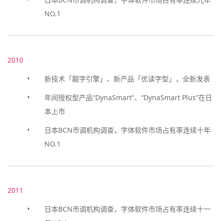
NO.1
2010
•
新技术「靓字引擎」、新产品「优读字型」，全新发表
•
年间授权型产品“DynaSmart”、“DynaSmart Plus”在日
本上市
•
日本BCN市调机构调查，字体软件市场占有率连续十年
NO.1
2011
•
日本BCN市调机构调查，字体软件市场占有率连续十一