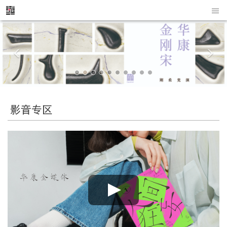
P
N
r
e
e
x
v
t
i
o
影音专区
u
s