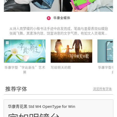
华康金蝶体
从诗人周梦蝶的小楷书法手迹中启发而成，笔画与墨晕表现似蝶翅
张阖飞舞，其素净内敛、饶富诗意的文字气质，有如文人灵魂寓居
其中，在字里行间，演奏诗的声音。
华康字型“字此新生”艺术
写给明天的歌
华康字型书
展
刻仿
推荐字体
浏览所有字体
华康青花黑 Std W4 OpenType for Win