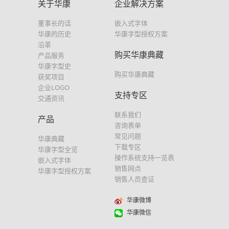
关于华康
企业解决方案
董事长的话
嵌入式字体
华康的历史
华康字型授权方案
沿革
购买华康典藏
产品服务
华康字型史
购买华康典藏
获奖项目
企业LOGO
支持专区
交通资讯
联系我们
产品
咨询表单
常见问题
华康典藏
下载专区
华康字型全览
操作系统支持一览表
嵌入式字体
销售网点
华康字型授权方案
销售人员查证
华康微博
华康微信