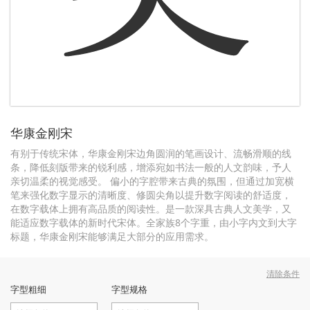
华康金刚宋
有别于传统宋体，华康金刚宋边角圆润的笔画设计、流畅滑顺的线
条，降低刻版带来的锐利感，增添宛如书法一般的人文韵味，予人
亲切温柔的视觉感受。 偏小的字腔带来古典的氛围，但通过加宽横
笔来强化数字显示的清晰度、修圆尖角以提升数字阅读的舒适度，
在数字载体上拥有高品质的阅读性。是一款深具古典人文美学，又
能适应数字载体的新时代宋体。全家族8个字重，由小字内文到大字
标题，华康金刚宋能够满足大部分的应用需求。
清除条件
字型粗细
字型规格