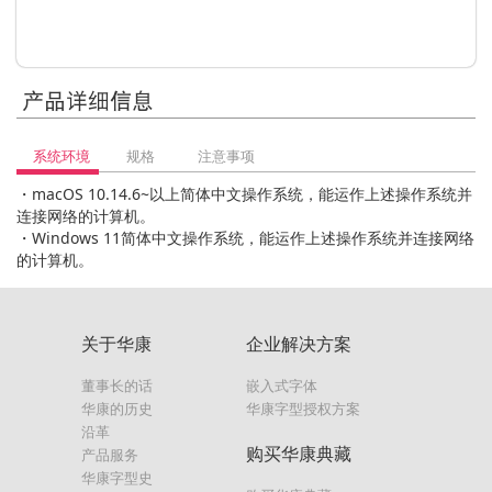
产品详细信息
系统环境
规格
注意事项
・macOS 10.14.6~以上简体中文操作系统，能运作上述操作系统并
连接网络的计算机。
・Windows 11简体中文操作系统，能运作上述操作系统并连接网络
的计算机。
关于华康
企业解决方案
董事长的话
嵌入式字体
华康的历史
华康字型授权方案
沿革
购买华康典藏
产品服务
华康字型史