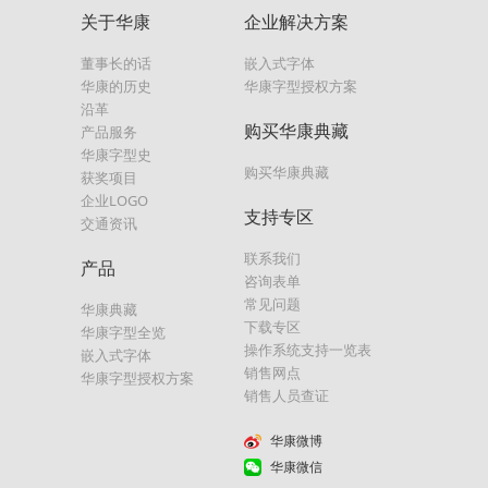
关于华康
企业解决方案
董事长的话
嵌入式字体
华康的历史
华康字型授权方案
沿革
购买华康典藏
产品服务
华康字型史
购买华康典藏
获奖项目
企业LOGO
支持专区
交通资讯
联系我们
产品
咨询表单
常见问题
华康典藏
下载专区
华康字型全览
操作系统支持一览表
嵌入式字体
销售网点
华康字型授权方案
销售人员查证
华康微博
华康微信