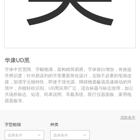
华康UD黑
字体中宫宽阔、字幅饱满，架构精简易辨。字体留白增加，有效提
升辨识度；针对易误判的字形重新简化设计，去除不必要的笔画连
接，加强字元独特性，即使于强光源、障碍物遮蔽或高速移动的环
境中，亦能轻松识别。UD黑应用广泛，适合标题与标志使用，如公
共场所标志、短语、药单说明、车载系统、医疗仪器面板、家用电
器面板等。
清除条件
字型粗细
种类
选择条件
选择条件