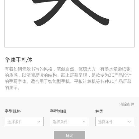
华康手札体
有着如钢笔般书写的风格，笔触自然、沉稳大方，有墨水晕染纸张
的质感，以清晰易读的结构，跃上屏幕呈现，是款专为3C产品设计
的手写字体。适合用于智能型手机、平板计算机等各种3C产品屏幕
的显示。
清除条件
字型规格
字型粗细
种类
选择条件
选择条件
选择条件
确定