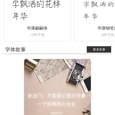
字飘洒的花样
字飘洒的
年华
年华
华康翩翩体
华康钢笔
12种字体
2种字体
字体故事
更多故事