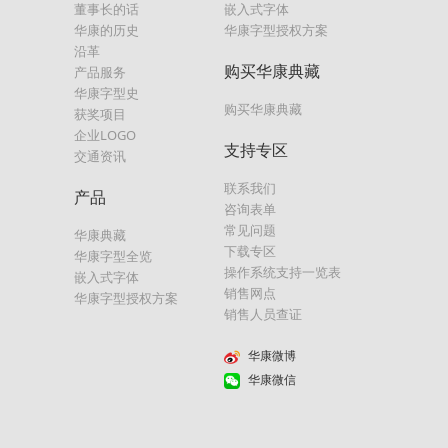
董事长的话
嵌入式字体
华康的历史
华康字型授权方案
沿革
购买华康典藏
产品服务
华康字型史
购买华康典藏
获奖项目
企业LOGO
支持专区
交通资讯
联系我们
产品
咨询表单
常见问题
华康典藏
下载专区
华康字型全览
操作系统支持一览表
嵌入式字体
销售网点
华康字型授权方案
销售人员查证
华康微博
华康微信