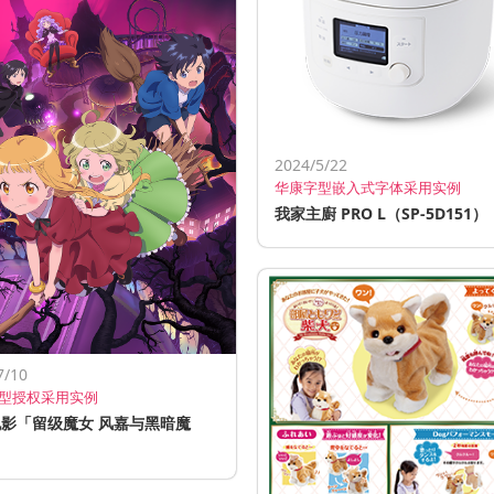
2024/5/22
华康字型嵌入式字体采用实例
我家主廚 PRO L（SP-5D151）
7/10
型授权采用实例
影「留级魔女 风嘉与黑暗魔