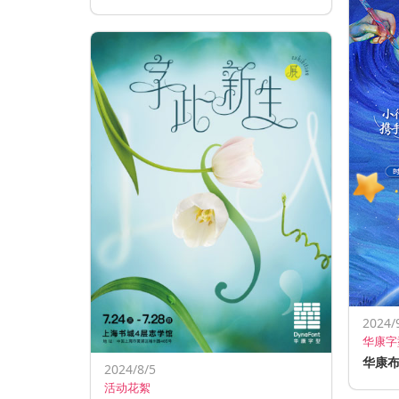
2024/
华康字
华康
2024/8/5
活动花絮