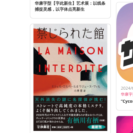
华康字型【字此新生】艺术展：以线条
捕捉灵感，以字体点亮新生
2024/
华康字
“Cyc