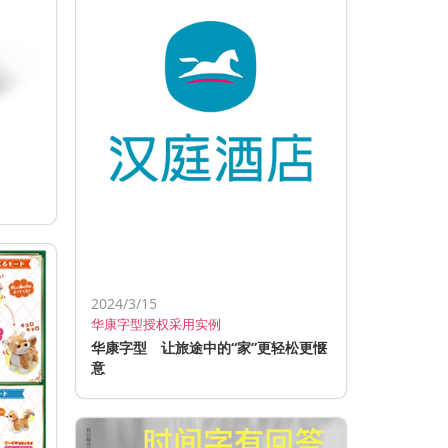
2024/3/15
华康字型授权采用实例
华康字型 让旅途中的“家”更轻松更惬
意