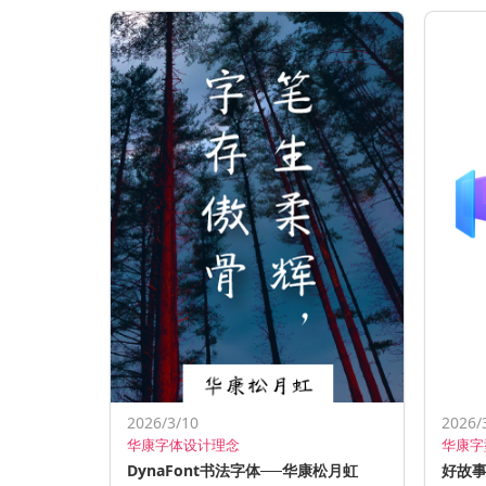
2026/3/10
2026/
华康字体设计理念
华康字
DynaFont书法字体──华康松月虹
好故事