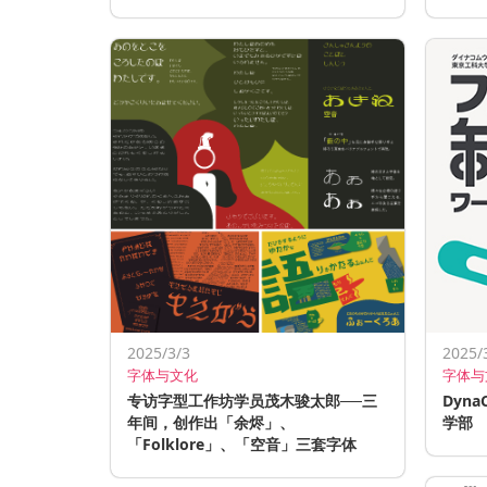
2025/3/3
2025/
字体与文化
字体与
专访字型工作坊学员茂木骏太郎──三
Dyn
年间，创作出「余烬」、
学部 
「Folklore」、「空音」三套字体