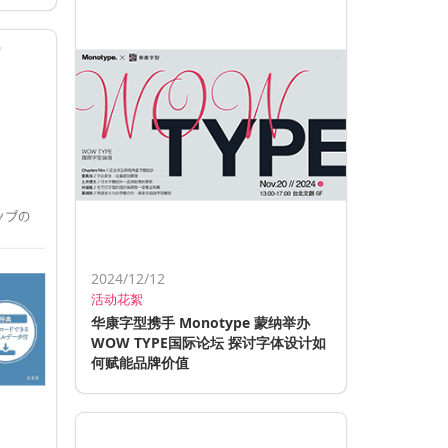
2024/12/12
活动花絮
华康字型携手 Monotype 蒙纳举办
WOW TYPE国际论坛 探讨字体设计如
何赋能品牌价值