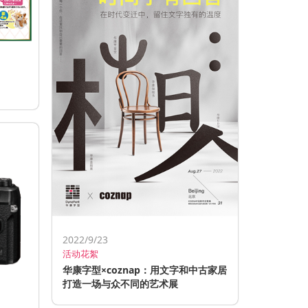
2022/9/23
活动花絮
华康字型×coznap：用文字和中古家居
打造一场与众不同的艺术展