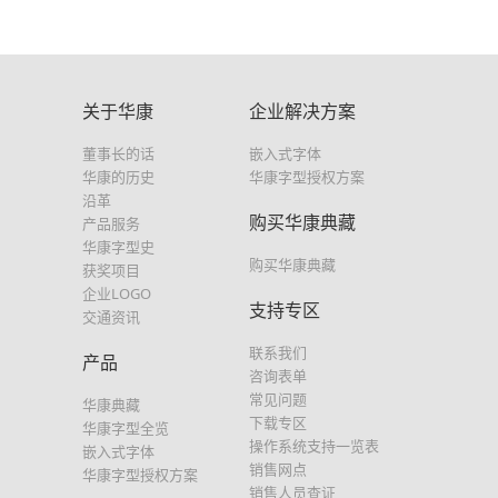
关于华康
企业解决方案
董事长的话
嵌入式字体
华康的历史
华康字型授权方案
沿革
购买华康典藏
产品服务
华康字型史
购买华康典藏
获奖项目
企业LOGO
支持专区
交通资讯
联系我们
产品
咨询表单
常见问题
华康典藏
下载专区
华康字型全览
操作系统支持一览表
嵌入式字体
销售网点
华康字型授权方案
销售人员查证