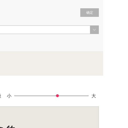
确定
级
小
大