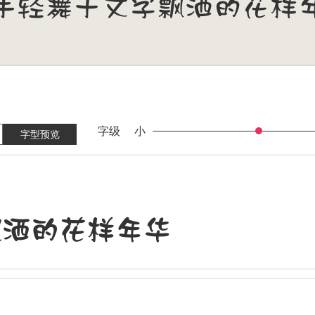
字级
小
字型预览
飘洒的花样年华