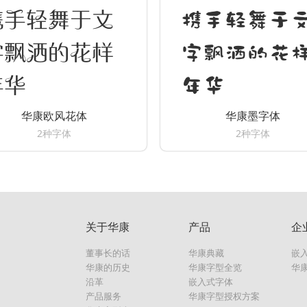
携手轻舞于文
携手轻舞于
字飘洒的花样
字飘洒的花
年华
年华
华康欧风花体
华康墨字体
2种字体
2种字体
关于华康
产品
企
董事长的话
华康典藏
嵌
华康的历史
华康字型全览
华
沿革
嵌入式字体
产品服务
华康字型授权方案