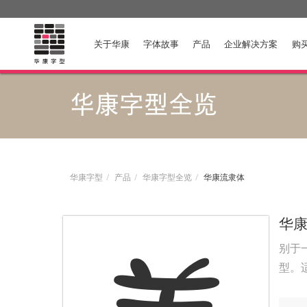
关于华康
字体故事
产品
企业解决方案
购
华康字型全览
华康字型
产品
华康字型全览
华康流隶体
华
别于
型。