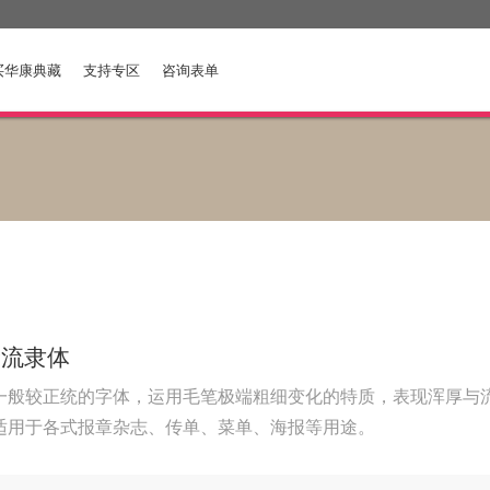
买华康典藏
支持专区
咨询表单
康流隶体
一般较正统的字体，运用毛笔极端粗细变化的特质，表现浑厚与
适用于各式报章杂志、传单、菜单、海报等用途。