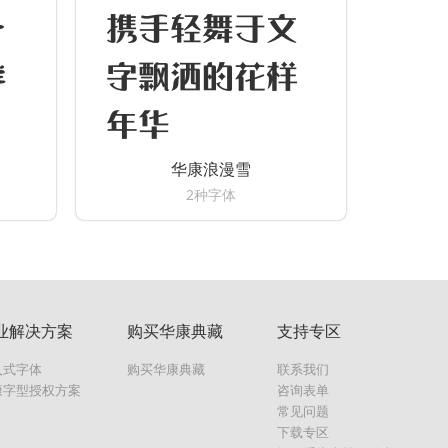
文
携手轻舞于文
样
字飘洒的花样
年华
华康浪漫雪
2种字体
业解决方案
购买华康典藏
支持专区
入式字体
购买华康典藏
联系我们
康字型授权方案
咨询表单
常见问题
下载专区