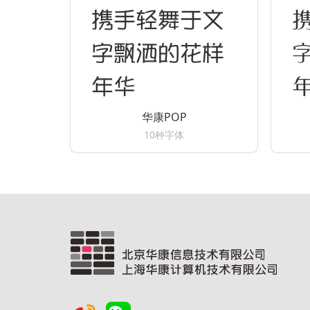
携手轻舞于文
字飘洒的花样
年华
华康POP
10种字体