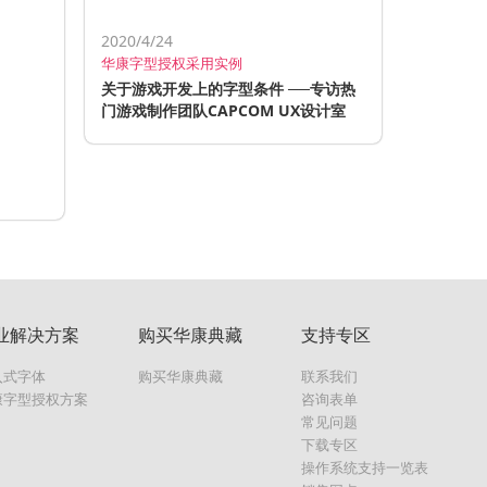
2020/4/24
华康字型授权采用实例
关于游戏开发上的字型条件 ──专访热
门游戏制作团队CAPCOM UX设计室
业解决方案
购买华康典藏
支持专区
入式字体
购买华康典藏
联系我们
康字型授权方案
咨询表单
常见问题
下载专区
操作系统支持一览表