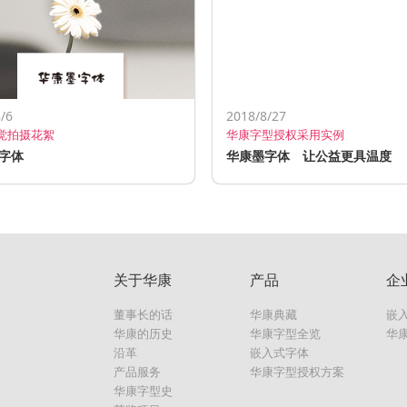
/6
2018/8/27
觉拍摄花絮
华康字型授权采用实例
字体
华康墨字体 让公益更具温度
关于华康
产品
企
董事长的话
华康典藏
嵌
华康的历史
华康字型全览
华
沿革
嵌入式字体
产品服务
华康字型授权方案
华康字型史