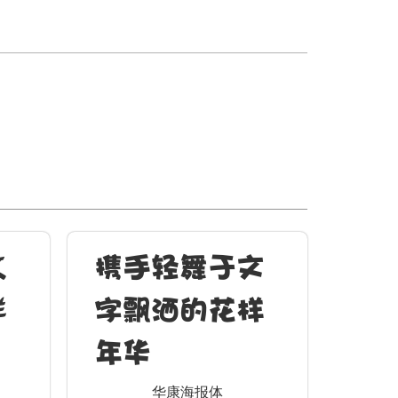
文
携手轻舞于文
样
字飘洒的花样
年华
华康海报体