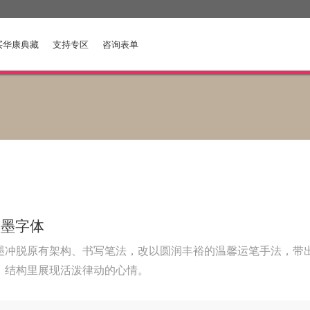
买华康典藏
支持专区
咨询表单
康墨字体
墨冲脱原有架构、书写笔法，改以圆润丰裕的温馨运笔手法，带
，结构里展现活泼律动的心情。