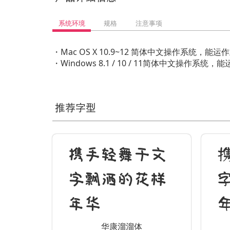
系统环境
规格
注意事项
・Mac OS X 10.9~12 简体中文操作系统
・Windows 8.1 / 10 / 11简体中文操
推荐字型
携手轻舞于文
字飘洒的花样
年华
华康溜溜体