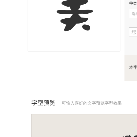
美
种类
选
您
本
字型预览
可输入喜好的文字预览字型效果