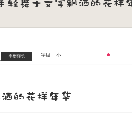
字级
小
字型预览
飘洒的花样年华