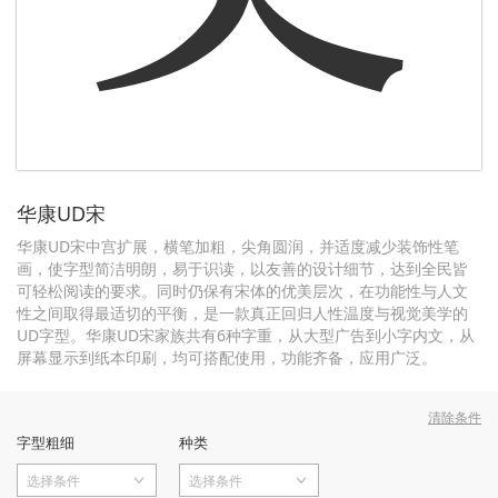
华康UD宋
华康UD宋中宫扩展，横笔加粗，尖角圆润，并适度减少装饰性笔
画，使字型简洁明朗，易于识读，以友善的设计细节，达到全民皆
可轻松阅读的要求。同时仍保有宋体的优美层次，在功能性与人文
性之间取得最适切的平衡，是一款真正回归人性温度与视觉美学的
UD字型。华康UD宋家族共有6种字重，从大型广告到小字内文，从
屏幕显示到纸本印刷，均可搭配使用，功能齐备，应用广泛。
清除条件
字型粗细
种类
选择条件
选择条件