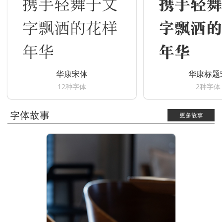
携手轻舞于文
携手轻舞
字飘洒的花样
字飘洒的
年华
年华
华康宋体
华康标题
12种字体
2种字体
字体故事
更多故事