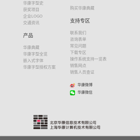
华康字型史
购买华康典藏
获奖项目
企业LOGO
支持专区
交通资讯
联系我们
产品
咨询表单
常见问题
华康典藏
下载专区
华康字型全览
操作系统支持一览表
嵌入式字体
销售网点
华康字型授权方案
销售人员查证
华康微博
华康微信