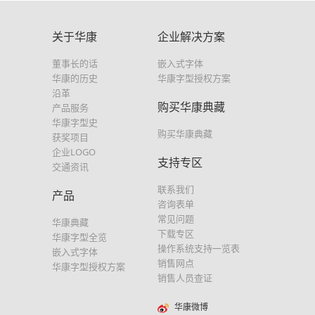
关于华康
企业解决方案
董事长的话
嵌入式字体
华康的历史
华康字型授权方案
沿革
购买华康典藏
产品服务
华康字型史
购买华康典藏
获奖项目
企业LOGO
支持专区
交通资讯
联系我们
产品
咨询表单
常见问题
华康典藏
下载专区
华康字型全览
操作系统支持一览表
嵌入式字体
销售网点
华康字型授权方案
销售人员查证
华康微博