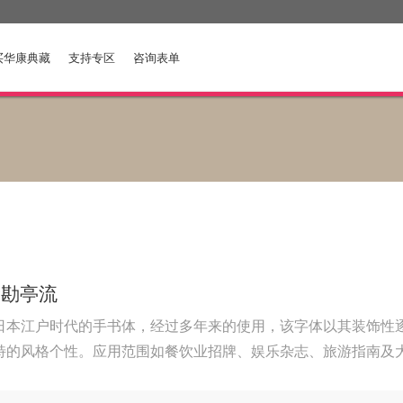
买华康典藏
支持专区
咨询表单
康勘亭流
日本江户时代的手书体，经过多年来的使用，该字体以其装饰性
特的风格个性。应用范围如餐饮业招牌、娱乐杂志、旅游指南及