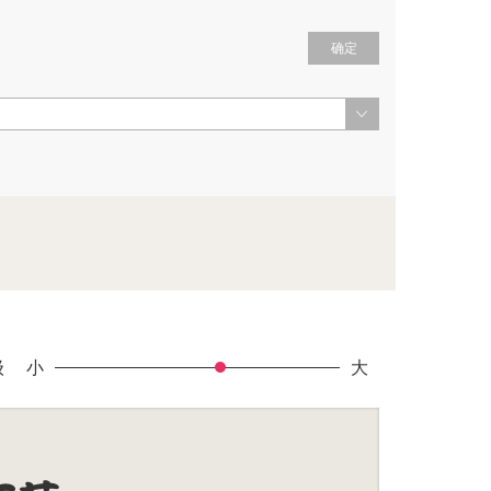
确定
级
小
大