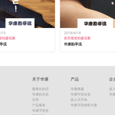
/15
2018/4/18
觉拍摄花絮
首页视觉拍摄花絮
亭流
华康勘亭流
关于华康
产品
企
董事长的话
华康典藏
嵌
华康的历史
华康字型全览
华
沿革
嵌入式字体
产品服务
华康字型授权方案
华康字型史