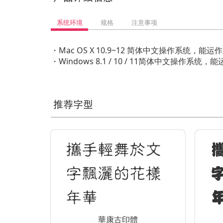
系统环境
规格
注意事项
・Mac OS X 10.9~12 简体中文操作系统
・Windows 8.1 / 10 / 11简体中文操
推荐字型
攜手輕舞於文
字飄灑的花樣
年華
華康古印體