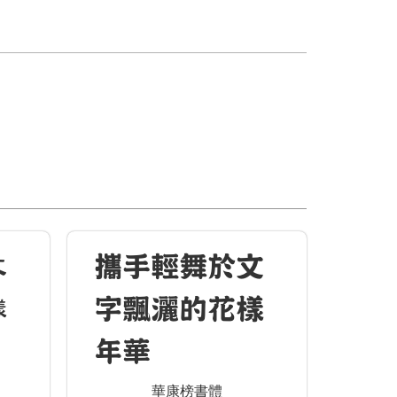
文
攜手輕舞於文
樣
字飄灑的花樣
年華
華康榜書體