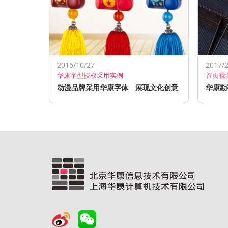
2016/10/27
2017/2
华康字型授权采用实例
首页视
动漫品牌采用华康字体 展现文化创意
华康勘