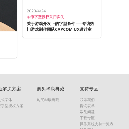
2020/4/24
华康字型授权采用实例
关于游戏开发上的字型条件 ──专访热
门游戏制作团队CAPCOM UX设计室
业解决方案
购买华康典藏
支持专区
入式字体
购买华康典藏
联系我们
康字型授权方案
咨询表单
常见问题
下载专区
操作系统支持一览表