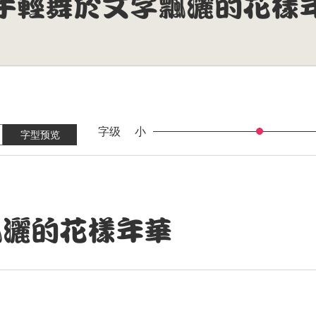
字级
小
字型预览
飄灑的花樣年華