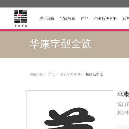
关于华康
字体故事
产品
企业解决方案
购
华康字型全览
华康字型
产品
华康字型全览
華康勘亭流
華
源自
其独