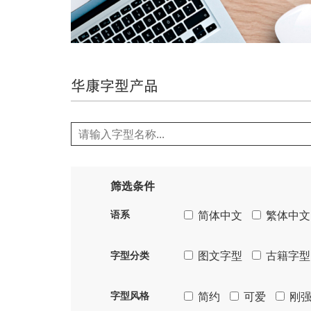
华康字型产品
筛选条件
简体中文
繁体中文
语系
图文字型
古籍字型
字型分类
简约
可爱
刚
字型风格