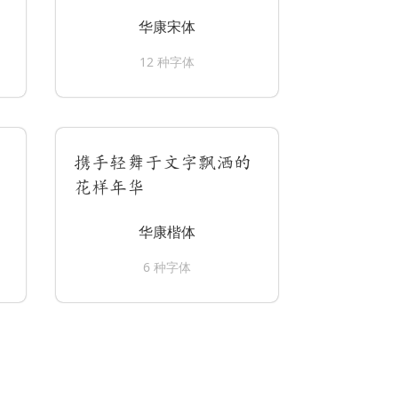
华康宋体
12 种字体
携手轻舞于文字飘洒的
花样年华
华康楷体
6 种字体