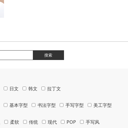
搜索
日文
韩文
拉丁文
基本字型
书法字型
手写字型
美工字型
强
柔软
传统
现代
POP
手写风