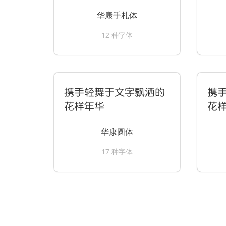
华康手札体
12 种字体
携手轻舞于文字飘洒的
携
花样年华
花
华康圆体
17 种字体