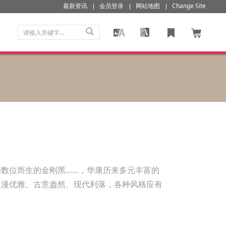
最新资讯
会员登录
网站地图
Change Site
数位而生的金刚黑……，华康历来多元丰富的
浪漫优雅、古意盎然、现代利落，各种风格应有
。